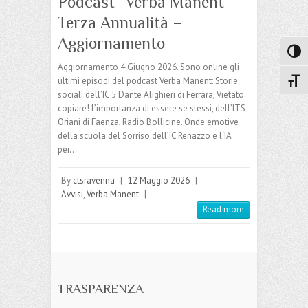
Podcast “Verba Manent” –
Terza Annualità –
Aggiornamento
Attiva
Aggiornamento 4 Giugno 2026. Sono online gli
ultimi episodi del podcast Verba Manent: Storie
Attiv
sociali dell’IC 5 Dante Alighieri di Ferrara, Vietato
copiare! L’importanza di essere se stessi, dell’ITS
Oriani di Faenza, Radio Bollicine. Onde emotive
della scuola del Sorriso dell’IC Renazzo e l‘IA
per…
By
ctsravenna
|
12 Maggio 2026
|
Avvisi
,
Verba Manent
|
Read more
TRASPARENZA