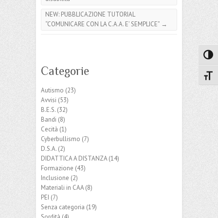
NEW: PUBBLICAZIONE TUTORIAL
“COMUNICARE CON LA C.A.A. E’ SEMPLICE”
→
Attiva
Categorie
Attiv
Autismo
(23)
Avvisi
(53)
B.E.S.
(32)
Bandi
(8)
Cecità
(1)
Cyberbullismo
(7)
D.S.A.
(2)
DIDATTICA A DISTANZA
(14)
Formazione
(43)
Inclusione
(2)
Materiali in CAA
(8)
PEI
(7)
Senza categoria
(19)
Sordità
(4)