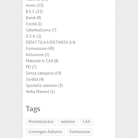
Avvisi
(53)
B.E.S.
(32)
Bandi
(8)
Cecità
(1)
Cyberbullismo
(7)
D.S.A.
(2)
DIDATTICA A DISTANZA
(14)
Formazione
(43)
Inclusione
(2)
Materiali in CAA
(8)
PEI
(7)
Senza categoria
(19)
Sordità
(4)
Sportello autismo
(3)
Verba Manent
(1)
Tags
#iorestoacasa
autismo
CAA
Convegno Autismo
Formazione