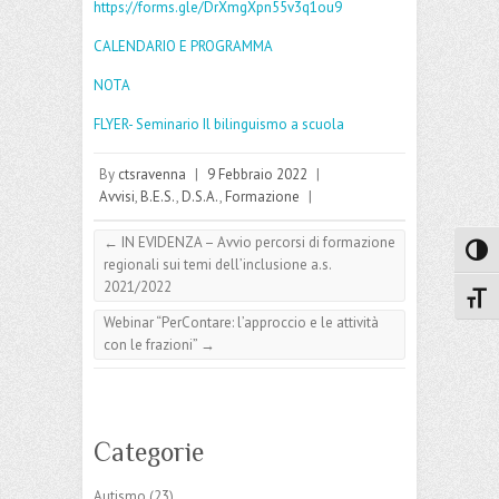
https://forms.gle/DrXmgXpn55v3q1ou9
CALENDARIO E PROGRAMMA
NOTA
FLYER- Seminario Il bilinguismo a scuola
By
ctsravenna
|
9 Febbraio 2022
|
Avvisi
,
B.E.S.
,
D.S.A.
,
Formazione
|
←
IN EVIDENZA – Avvio percorsi di formazione
Attiva
regionali sui temi dell’inclusione a.s.
2021/2022
Attiv
Webinar “PerContare: l’approccio e le attività
con le frazioni”
→
Categorie
Autismo
(23)