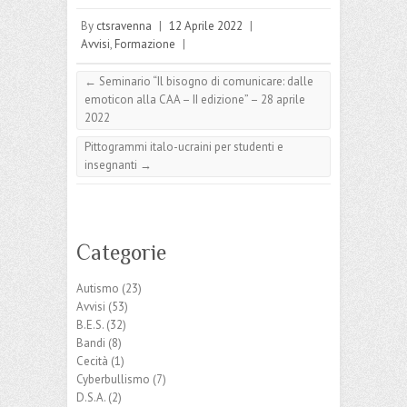
By
ctsravenna
|
12 Aprile 2022
|
Avvisi
,
Formazione
|
←
Seminario “Il bisogno di comunicare: dalle
emoticon alla CAA – II edizione” – 28 aprile
2022
Pittogrammi italo-ucraini per studenti e
insegnanti
→
Categorie
Autismo
(23)
Avvisi
(53)
B.E.S.
(32)
Bandi
(8)
Cecità
(1)
Cyberbullismo
(7)
D.S.A.
(2)