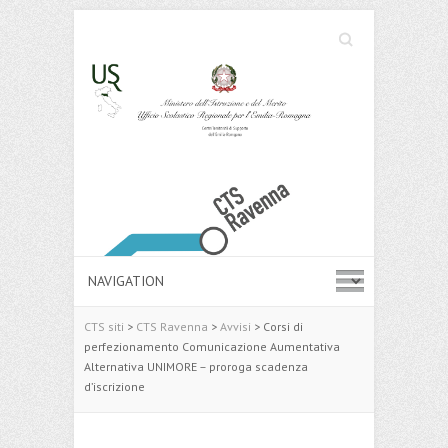
Cerca
Search
CTS siti
>
CTS Ravenna
>
Avvisi
>
Corsi di
perfezionamento Comunicazione Aumentativa
Alternativa UNIMORE – proroga scadenza
d’iscrizione