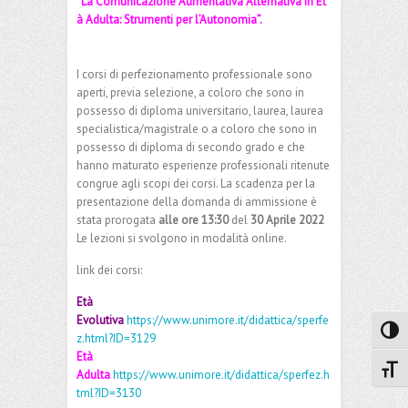
“La Comunicazione Aumentativa Alternativa in Et
à Adulta: Strumenti per l’Autonomia”.
I corsi di perfezionamento professionale sono
aperti, previa selezione, a coloro che sono in
possesso di diploma universitario, laurea, laurea
specialistica/magistrale o a coloro che sono in
possesso di diploma di secondo grado e che
hanno maturato esperienze professionali ritenute
congrue agli scopi dei corsi. La scadenza per la
presentazione della domanda di ammissione è
stata prorogata
alle ore 13:30
del
30 Aprile 2022
Le lezioni si svolgono in modalità online.
link dei corsi:
Età
Evolutiva
https://www.unimore.it/didattica/sperfe
Attiva
z.html?ID=3129
Età
Attiv
Adulta
https://www.unimore.it/didattica/sperfez.h
tml?ID=3130