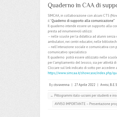
Quaderno in CAA di suppo
SIMCAA, in collaborazione con alcuni CTS (Nova
il “
Quaderno di supporto alla comunicazione”
Il quaderno intende essere un supporto alla com
presta ad innumerevoli utilizzi:
– nelle scuole per la didattica ad alunni senza 
ambulatori, nei centri educativi, nelle bibliotec
– nell’interazione sociale e comunicativa con p
comunicativo specialistico
Il quaderno potrà essere utilizzato nelle scuole
per l’ampliamento del lessico, sia per attività d
Cliccare sul link indicato di sotto per accedere a
https://www.simcaa.it/showcase/index.php/q
By
ctsravenna
|
27 Aprile 2022
|
Avvisi
,
B.E.S
←
Pittogrammi italo-ucraini per studenti e in
AVVISO IMPORTANTE – Presentazione progetti