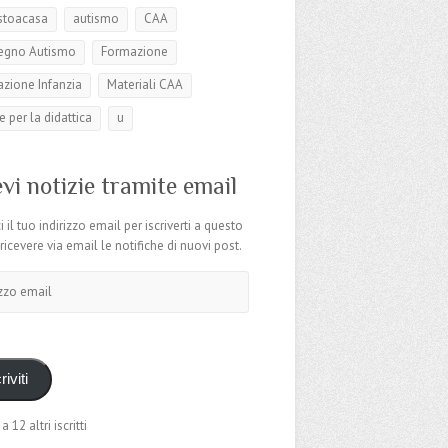
stoacasa
autismo
CAA
egno Autismo
Formazione
zione Infanzia
Materiali CAA
e per la didattica
u
vi notizie tramite email
i il tuo indirizzo email per iscriverti a questo
 ricevere via email le notifiche di nuovi post.
o
riviti
 a 12 altri iscritti