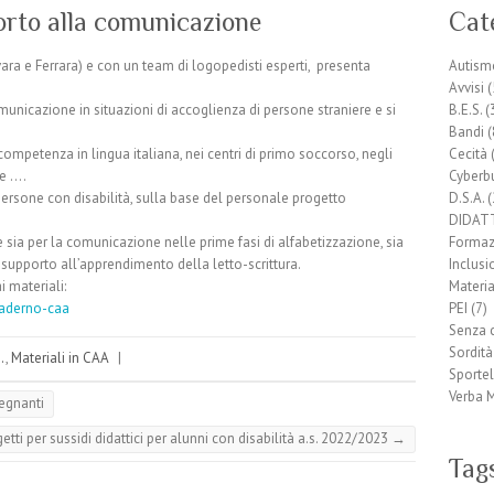
rto alla comunicazione
Cat
ra e Ferrara) e con un team di logopedisti esperti, presenta
Autism
Avvisi
(
unicazione in situazioni di accoglienza di persone straniere e si
B.E.S.
(
Bandi
(
competenza in lingua italiana, nei centri di primo soccorso, negli
Cecità
(
he ….
Cyberb
ersone con disabilità, sulla base del personale progetto
D.S.A.
(
DIDATT
 sia per la comunicazione nelle prime fasi di alfabetizzazione, sia
Formaz
i supporto all’apprendimento della letto-scrittura.
Inclusi
i materiali:
Materia
uaderno-caa
PEI
(7)
Senza 
Sordità
.
,
Materiali in CAA
|
Sporte
Verba 
segnanti
 per sussidi didattici per alunni con disabilità a.s. 2022/2023
→
Tag