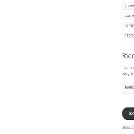
#iore
Conv
Forma
risors
Rice
Inserisc
blog, e
Indirizz
email
Isc
Unisciti