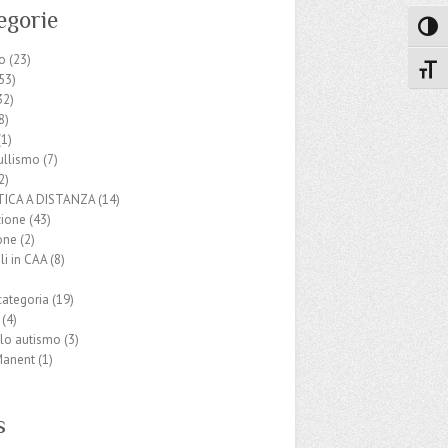
egorie
Attiva
o
(23)
Attiv
53)
32)
8)
1)
ullismo
(7)
2)
ICA A DISTANZA
(14)
ione
(43)
one
(2)
li in CAA
(8)
categoria
(19)
(4)
llo autismo
(3)
Manent
(1)
s