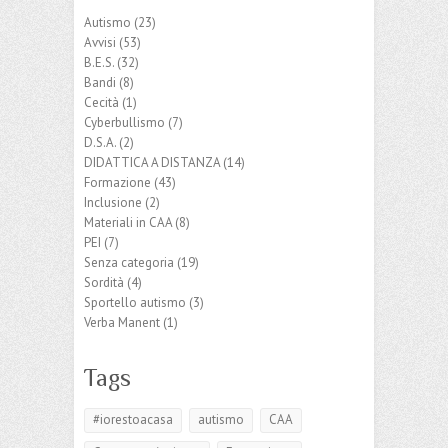
Autismo
(23)
Avvisi
(53)
B.E.S.
(32)
Bandi
(8)
Cecità
(1)
Cyberbullismo
(7)
D.S.A.
(2)
DIDATTICA A DISTANZA
(14)
Formazione
(43)
Inclusione
(2)
Materiali in CAA
(8)
PEI
(7)
Senza categoria
(19)
Sordità
(4)
Sportello autismo
(3)
Verba Manent
(1)
Tags
#iorestoacasa
autismo
CAA