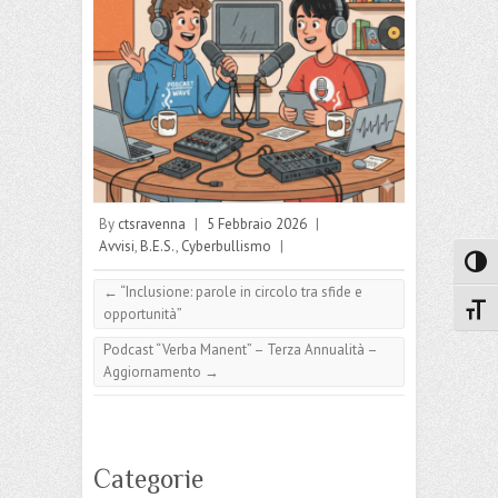
By
ctsravenna
|
5 Febbraio 2026
|
Avvisi
,
B.E.S.
,
Cyberbullismo
|
Attiva
←
“Inclusione: parole in circolo tra sfide e
Attiv
opportunità”
Podcast “Verba Manent” – Terza Annualità –
Aggiornamento
→
Categorie